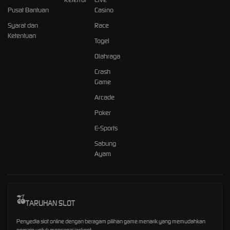
Pusat Bantuan
Casino
Syarat dan
Race
Ketentuan
Togel
Olahraga
Crash
Game
Arcade
Poker
E-Sports
Sabung
Ayam
TARUHAN SLOT
Penyedia slot online dengan beragam pilihan game menarik yang memudahkan