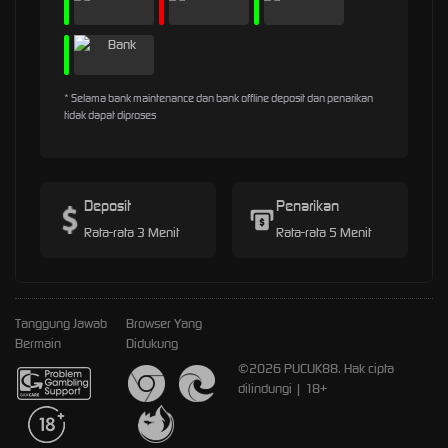
* Selama bank maintenance dan bank offline deposit dan penarikan
tidak dapat diproses
Deposit
Penarikan
Rata-rata 3 Menit
Rata-rata 5 Menit
Tanggung Jawab
Browser Yang
Bermain
Didukung
©2026 PUCUK88. Hak cipta
dilindungi | 18+