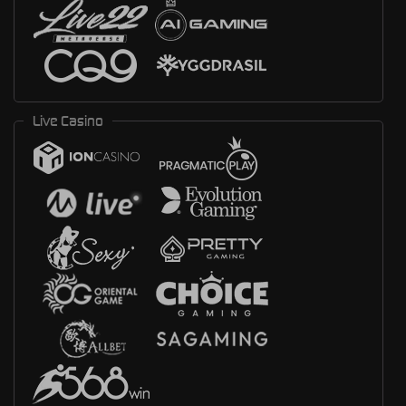
Live Casino