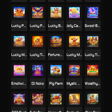
Lucky Panda
Lucky Phoenix
Lucky Bull
Jelly Candy
Sweet Burst
Lucky MonKey
Lucky Tiger
Fortunes of Aztec
Lucky Mouse
Lucky Tiger Gold Ultimate
Emotiwins
DJ Neko
Pig Farm
Mystic Wishes
Wealthy Frog