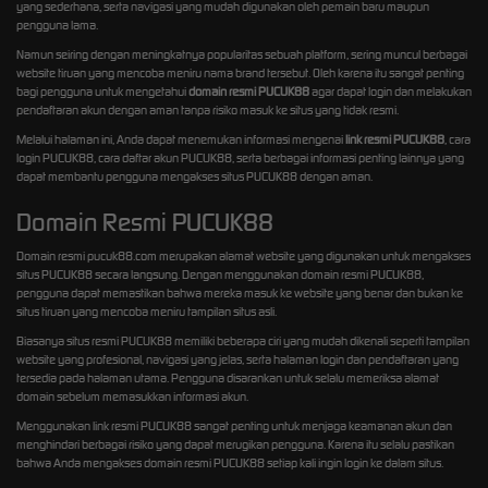
yang sederhana, serta navigasi yang mudah digunakan oleh pemain baru maupun
pengguna lama.
Namun seiring dengan meningkatnya popularitas sebuah platform, sering muncul berbagai
website tiruan yang mencoba meniru nama brand tersebut. Oleh karena itu sangat penting
bagi pengguna untuk mengetahui
domain resmi PUCUK88
agar dapat login dan melakukan
pendaftaran akun dengan aman tanpa risiko masuk ke situs yang tidak resmi.
Melalui halaman ini, Anda dapat menemukan informasi mengenai
link resmi PUCUK88
, cara
login PUCUK88, cara daftar akun PUCUK88, serta berbagai informasi penting lainnya yang
dapat membantu pengguna mengakses situs PUCUK88 dengan aman.
Domain Resmi PUCUK88
Domain resmi pucuk88.com merupakan alamat website yang digunakan untuk mengakses
situs PUCUK88 secara langsung. Dengan menggunakan domain resmi PUCUK88,
pengguna dapat memastikan bahwa mereka masuk ke website yang benar dan bukan ke
situs tiruan yang mencoba meniru tampilan situs asli.
Biasanya situs resmi PUCUK88 memiliki beberapa ciri yang mudah dikenali seperti tampilan
website yang profesional, navigasi yang jelas, serta halaman login dan pendaftaran yang
tersedia pada halaman utama. Pengguna disarankan untuk selalu memeriksa alamat
domain sebelum memasukkan informasi akun.
Menggunakan link resmi PUCUK88 sangat penting untuk menjaga keamanan akun dan
menghindari berbagai risiko yang dapat merugikan pengguna. Karena itu selalu pastikan
bahwa Anda mengakses domain resmi PUCUK88 setiap kali ingin login ke dalam situs.