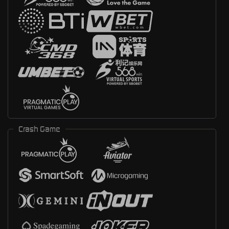
Crash Game