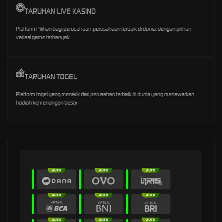
TARUHAN LIVE KASINO
Platform Pilihan bagi perusahaan-perusahaan terbaik di dunia, dengan pilihan
variasi game terbanyak
TARUHAN TOGEL
Platform togel yang menarik dari perusahan terbaik di dunia yang menawarkan
hadiah kemenangan besar