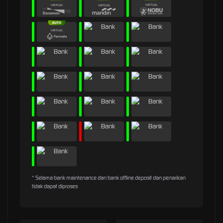
* Selama bank maintenance dan bank offline deposit dan penarikan
tidak dapat diproses