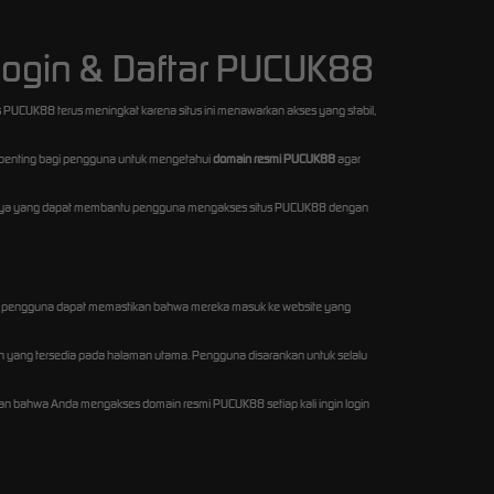
Login & Daftar PUCUK88
s PUCUK88 terus meningkat karena situs ini menawarkan akses yang stabil,
t penting bagi pengguna untuk mengetahui
domain resmi PUCUK88
agar
 lainnya yang dapat membantu pengguna mengakses situs PUCUK88 dengan
 pengguna dapat memastikan bahwa mereka masuk ke website yang
aran yang tersedia pada halaman utama. Pengguna disarankan untuk selalu
an bahwa Anda mengakses domain resmi PUCUK88 setiap kali ingin login