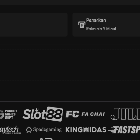
Penarikan
Rata-rata 5 Menit