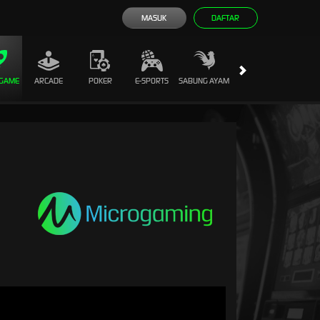
MASUK
DAFTAR
 GAME
ARCADE
POKER
E-SPORTS
SABUNG AYAM
PROMOSI