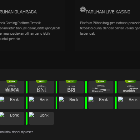
RUHAN OLAHRAGA
TARUHAN LIVE KASINO
ook Gaming Platform Terbaik
Platform Pilihan bagi perusahaan-perusa
kan lebih banyak game, odds yang lebih
terbaik di dunia, dengan pilihan variasi g
 dan menyediakan pilihan yang lebih
terbanyak
untuk pemain.
an tidak dapat diproses