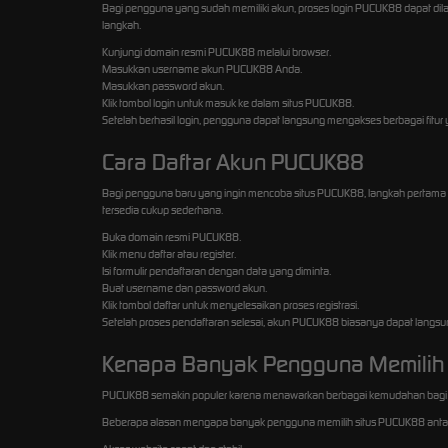
Bagi pengguna yang sudah memiliki akun, proses login PUCUK88 dapat d
langkah.
Kunjungi domain resmi PUCUK88 melalui browser.
Masukkan username akun PUCUK88 Anda.
Masukkan password akun.
Klik tombol login untuk masuk ke dalam situs PUCUK88.
Setelah berhasil login, pengguna dapat langsung mengakses berbagai fitur
Cara Daftar Akun PUCUK88
Bagi pengguna baru yang ingin mencoba situs PUCUK88, langkah pertama y
tersedia cukup sederhana.
Buka domain resmi PUCUK88.
Klik menu daftar atau register.
Isi formulir pendaftaran dengan data yang diminta.
Buat username dan password akun.
Klik tombol daftar untuk menyelesaikan proses registrasi.
Setelah proses pendaftaran selesai, akun PUCUK88 biasanya dapat langsung 
Kenapa Banyak Pengguna Memili
PUCUK88 semakin populer karena menawarkan berbagai kemudahan bagi para
Beberapa alasan mengapa banyak pengguna memilih situs PUCUK88 antara