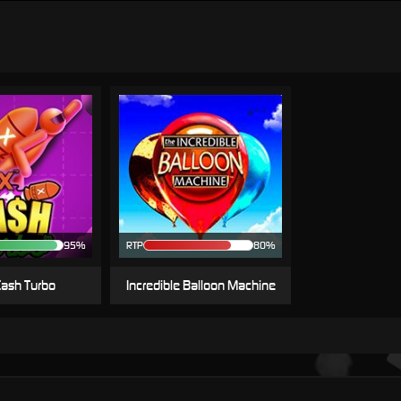
95%
RTP
80%
Cash Turbo
Incredible Balloon Machine