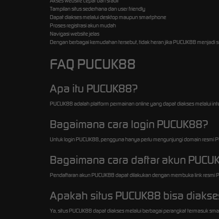
Akses website cepat dan stabil
Tampilan situs sederhana dan user friendly
Dapat diakses melalui desktop maupun smartphone
Proses registrasi akun mudah
Navigasi website jelas
Dengan berbagai kemudahan tersebut, tidak heran jika PUCUK88 menjadi sal
FAQ PUCUK88
Apa itu PUCUK88?
PUCUK88 adalah platform permainan online yang dapat diakses melalui i
Bagaimana cara login PUCUK88?
Untuk login PUCUK88, pengguna hanya perlu mengunjungi domain resmi 
Bagaimana cara daftar akun PUCU
Pendaftaran akun PUCUK88 dapat dilakukan dengan membuka link resmi PUC
Apakah situs PUCUK88 bisa diakse
Ya, situs PUCUK88 dapat diakses melalui berbagai perangkat termasuk sma