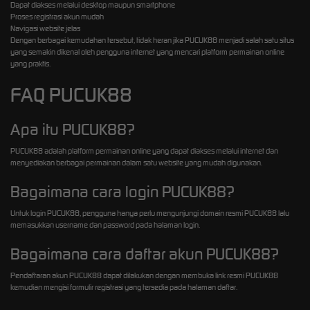
Dapat diakses melalui desktop maupun smartphone
Proses registrasi akun mudah
Navigasi website jelas
Dengan berbagai kemudahan tersebut, tidak heran jika PUCUK88 menjadi salah satu situs
yang semakin dikenal oleh pengguna internet yang mencari platform permainan online
yang praktis.
FAQ PUCUK88
Apa itu PUCUK88?
PUCUK88 adalah platform permainan online yang dapat diakses melalui internet dan
menyediakan berbagai permainan dalam satu website yang mudah digunakan.
Bagaimana cara login PUCUK88?
Untuk login PUCUK88, pengguna hanya perlu mengunjungi domain resmi PUCUK88 lalu
memasukkan username dan password pada halaman login.
Bagaimana cara daftar akun PUCUK88?
Pendaftaran akun PUCUK88 dapat dilakukan dengan membuka link resmi PUCUK88
kemudian mengisi formulir registrasi yang tersedia pada halaman daftar.