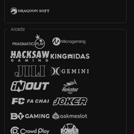
Arcade