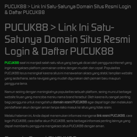
PUCUK88 > Link Ini Satu-Satunya Domain Situs Resmi Login
& Daftar PUCUK88
PUCUK88 > Link Ini Satu-
Satunya Domain Situs Resmi
Login & Daftar PUCUK88
PUCUK88
saat ini menjadi salah satu situs yang banyak dicari oleh pengguna internet yang
ingin mengakses platform permainan online dengan mudah dan cepat. Popularitas
PUCUK88 terus meningkat karena situs ini menawarkan akses yang stabil, tampilan website
yang sederhana, serta navigasi yang mudah digunakan oleh pemain baru maupun
pengguna lama.
Namun seiring dengan meningkatnya popularitas sebuah platform, sering muncul berbagai
website tiruan yang mencoba meniru nama brand tersebut. Oleh karena itu sangat penting
bagi pengguna untuk mengetahui
domain resmi PUCUK88
agar dapat login dan melakukan
pendaftaran akun dengan aman tanpa risiko masuk ke situs yang tidak resmi.
Melalui halaman ini, Anda dapat menemukan informasi mengenai
link resmi PUCUK88
, cara
login PUCUK88, cara daftar akun PUCUK88, serta berbagai informasi penting lainnya yang
dapat membantu pengguna mengakses situs PUCUK88 dengan aman.