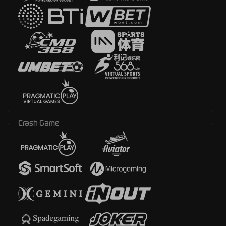
Crash Game