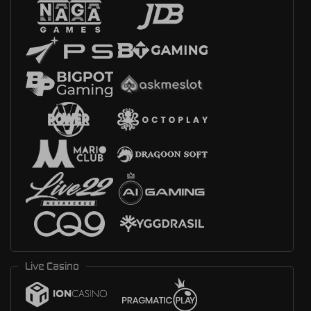
Live Casino