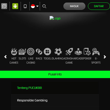
MASUK
DAFTAR
HOT
SLOTS
LIVE
RACE
TOGEL
OLAHRAGA
CRASH
ARCADE
POKER
E-
SABUN
GAMES
CASINO
GAME
SPORTS
AYAM
Pusat Info
Tentang PUCUK88
Responsible Gambling