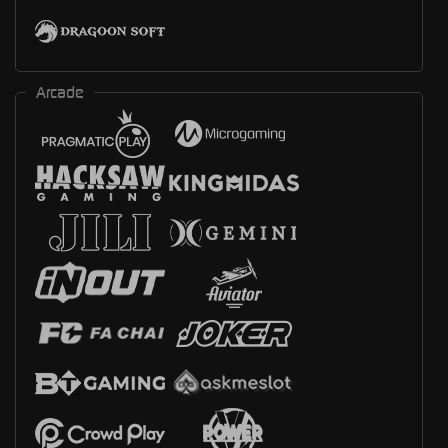
Arcade