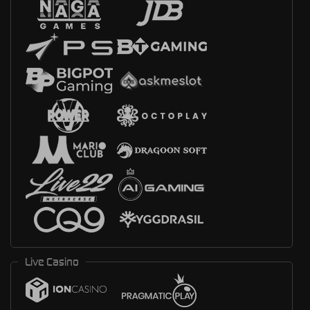
Live Casino