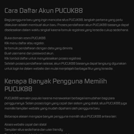
Cara Daftar Akun PUCUK88
Bagi pengguna baru yang ingin mencoba situs PUCUK88, langkah pertama yang perlu
dilakukan adalah membuat akun baru. Proses pendaftaran akun PUCUK88 biasanya dapat
diselesaikan dalam waktu singkat karena formulir registrasi yang tersedia cukup sederhana.
Buka domain resmi PUCUK88.
Klik menu daftar atau register.
Isi formulir pendaftaran dengan data yang diminta.
Buat username dan password akun.
Klik tombol daftar untuk menyelesaikan proses registrasi.
Setelah proses pendaftaran selesai, akun PUCUK88 biasanya dapat langsung digunakan
untuk login ke dalam website dan mulai menjelajahi berbagai fitur yang tersedia.
Kenapa Banyak Pengguna Memilih
PUCUK88
PUCUK88 semakin populer karena menawarkan berbagai kemudahan bagi para
penggunanya. Selain proses login yang cepat dan sistem yang stabil, situs PUCUK88 juga
memiliki tampilan website yang mudah dipahami oleh pengguna baru.
Beberapa alasan mengapa banyak pengguna memilih situs PUCUK88 antara lain:
Akses website cepat dan stabil
Tampilan situs sederhana dan user friendly