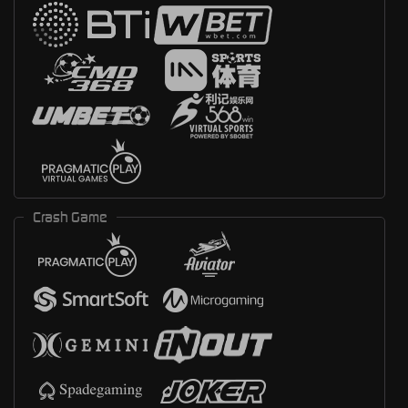
Crash Game