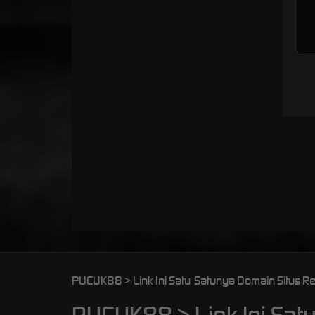
PUCUK88 > Link Ini Satu-Satunya Domain Situs R