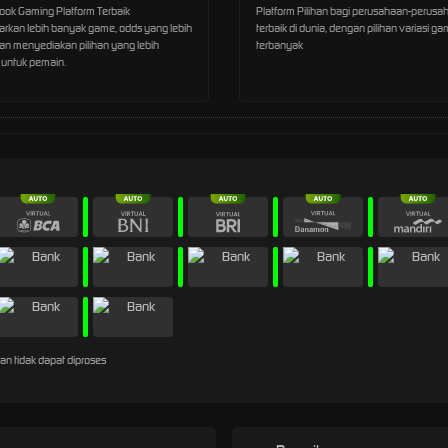
ook Gaming Platform Terbaik
Platform Pilihan bagi perusahaan-perusa
kan lebih banyak game, odds yang lebih
terbaik di dunia, dengan pilihan variasi g
 dan menyediakan pilihan yang lebih
terbanyak
untuk pemain.
an tidak dapat diproses