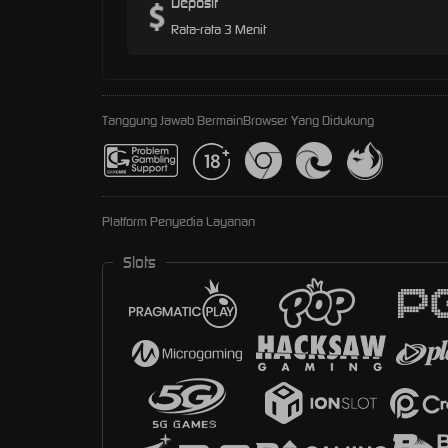
Deposit
Rata-rata 3 Menit
Tanggung Jawab Bermain
Browser Yang Didukung
Platform Penyedia Layanan
Slots