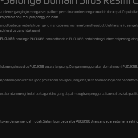
u-Satunya Domain Situs Resmi 
guna internet yang ingin mengakses platform permainan online dengan mudah dan cepat. Popularita
oleh pemain baru maupun pengguna lama.
uncul berbagai website tiruan yang mencoba meniru nama brand tersebut. Oleh karena itu sanga
k ke situs yang tidak resmi.
mi PUCUK88
, cara login PUCUK88, cara daftar akun PUCUK88, serta berbagai informasi penting
ntuk mengakses situs PUCUK88 secara langsung. Dengan menggunakan domain resmi PUCUK88,
eperti tampilan website yang profesional, navigasi yang jelas, serta halaman login dan pendaft
kun dan menghindari berbagai risiko yang dapat merugikan pengguna. Karena itu selalu pastik
ilakukan dengan sangat mudah. Sistem login pada situs PUCUK88 dirancang agar sederhana seh