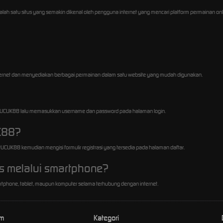
ah satu situs yang semakin dikenal oleh pengguna internet yang mencari platform permainan onli
nternet dan menyediakan berbagai permainan dalam satu website yang mudah digunakan.
PUCUK88 lalu memasukkan username dan password pada halaman login.
K88?
UK88 kemudian mengisi formulir registrasi yang tersedia pada halaman daftar.
s melalui smartphone?
rtphone, tablet, maupun komputer selama terhubung dengan internet.
rm
Kategori