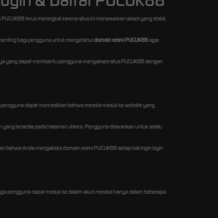
Login & Daftar PUCUK88
s PUCUK88 terus meningkat karena situs ini menawarkan akses yang stabil,
t penting bagi pengguna untuk mengetahui
domain resmi PUCUK88
agar
 lainnya yang dapat membantu pengguna mengakses situs PUCUK88 dengan
 pengguna dapat memastikan bahwa mereka masuk ke website yang
aran yang tersedia pada halaman utama. Pengguna disarankan untuk selalu
an bahwa Anda mengakses domain resmi PUCUK88 setiap kali ingin login
ingga pengguna dapat masuk ke dalam akun mereka hanya dalam beberapa