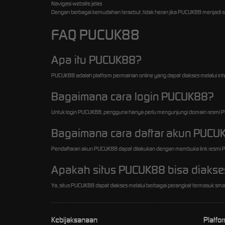
Navigasi website jelas
Dengan berbagai kemudahan tersebut, tidak heran jika PUCUK88 menjadi sal
FAQ PUCUK88
Apa itu PUCUK88?
PUCUK88 adalah platform permainan online yang dapat diakses melalui i
Bagaimana cara login PUCUK88?
Untuk login PUCUK88, pengguna hanya perlu mengunjungi domain resmi 
Bagaimana cara daftar akun PUCU
Pendaftaran akun PUCUK88 dapat dilakukan dengan membuka link resmi PUC
Apakah situs PUCUK88 bisa diakse
Ya, situs PUCUK88 dapat diakses melalui berbagai perangkat termasuk sma
Kebijaksanaan
Platfo