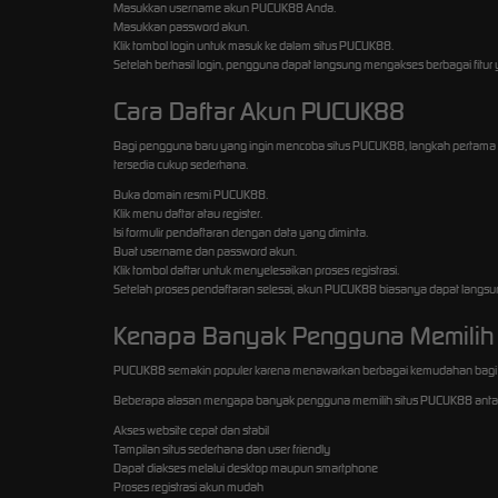
Masukkan username akun PUCUK88 Anda.
Masukkan password akun.
Klik tombol login untuk masuk ke dalam situs PUCUK88.
Setelah berhasil login, pengguna dapat langsung mengakses berbagai fitur
Cara Daftar Akun PUCUK88
Bagi pengguna baru yang ingin mencoba situs PUCUK88, langkah pertama y
tersedia cukup sederhana.
Buka domain resmi PUCUK88.
Klik menu daftar atau register.
Isi formulir pendaftaran dengan data yang diminta.
Buat username dan password akun.
Klik tombol daftar untuk menyelesaikan proses registrasi.
Setelah proses pendaftaran selesai, akun PUCUK88 biasanya dapat langsung 
Kenapa Banyak Pengguna Memili
PUCUK88 semakin populer karena menawarkan berbagai kemudahan bagi para
Beberapa alasan mengapa banyak pengguna memilih situs PUCUK88 antara
Akses website cepat dan stabil
Tampilan situs sederhana dan user friendly
Dapat diakses melalui desktop maupun smartphone
Proses registrasi akun mudah