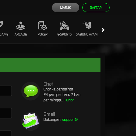
MASUK
DAFTAR
 GAME
ARCADE
POKER
E-SPORTS
SABUNG AYAM
PROMOSI
Chat
Chat ke penasihat
24 jam per hari, 7 hari
per minggu. -
Chat
Email
Dukungan:
support@