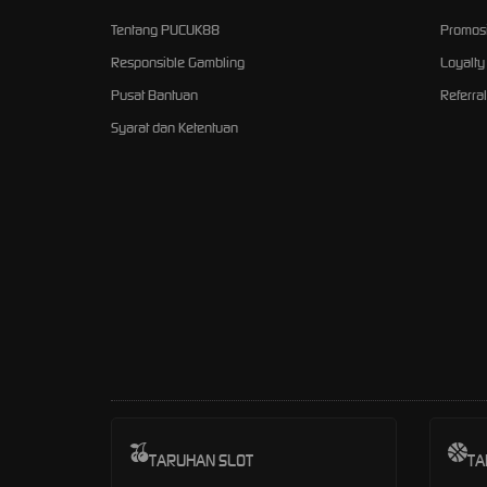
Tentang PUCUK88
Promos
Responsible Gambling
Loyalty
Pusat Bantuan
Referral
Syarat dan Ketentuan
TARUHAN SLOT
TA