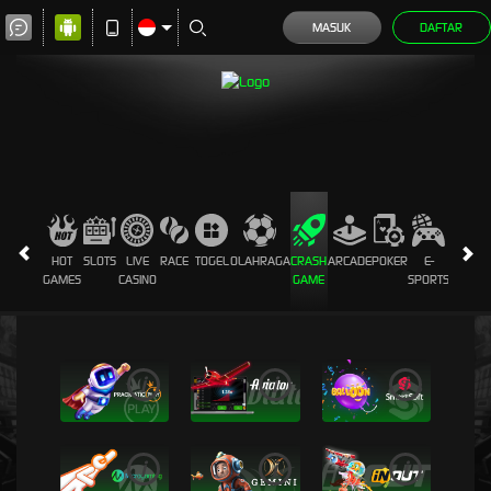
MASUK
DAFTAR
HOT
SLOTS
LIVE
RACE
TOGEL
OLAHRAGA
CRASH
ARCADE
POKER
E-
SABUN
GAMES
CASINO
GAME
SPORTS
AYAM
i
i
i
i
i
i