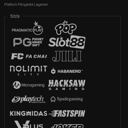
Platform Penyedia Layanan
Slots