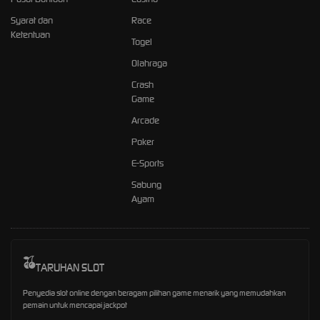
Syarat dan
Race
Ketentuan
Togel
Olahraga
Crash
Game
Arcade
Poker
E-Sports
Sabung
Ayam
TARUHAN SLOT
Penyedia slot online dengan beragam pilihan game menarik yang memudahkan
pemain untuk mencapai jackpot