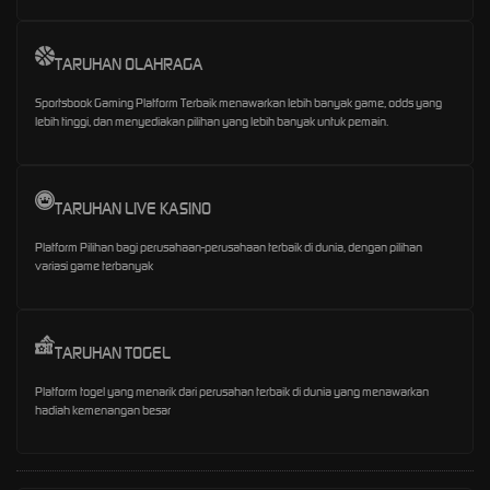
TARUHAN OLAHRAGA
Sportsbook Gaming Platform Terbaik menawarkan lebih banyak game, odds yang
lebih tinggi, dan menyediakan pilihan yang lebih banyak untuk pemain.
TARUHAN LIVE KASINO
Platform Pilihan bagi perusahaan-perusahaan terbaik di dunia, dengan pilihan
variasi game terbanyak
TARUHAN TOGEL
Platform togel yang menarik dari perusahan terbaik di dunia yang menawarkan
hadiah kemenangan besar