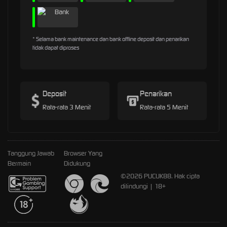
* Selama bank maintenance dan bank offline deposit dan penarikan
tidak dapat diproses
Deposit
Penarikan
Rata-rata 3 Menit
Rata-rata 5 Menit
Tanggung Jawab
Browser Yang
Bermain
Didukung
©2026 PUCUK88. Hak cipta
dilindungi | 18+