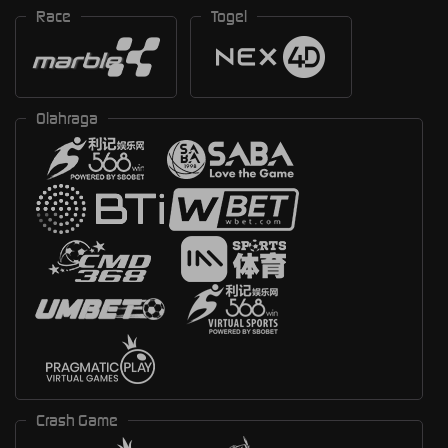
Race
Togel
Olahraga
Crash Game