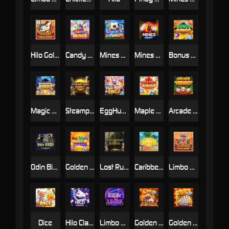
Hilo Gold Rush
Candy Mines
Mines Soccer
Mines Classic
Bonus Bingo
Magic Bingo
Steampunk
EggHunt Bingo
Maple Bingo
Arcade Bingo
Odin Bingo
Golden Bingo
Lost Ruins
Caribbean Bingo
Limbo Gold Rush
Dice
Hilo Classic
Limbo Neon
Golden Fortunes
Golden Horse Riches