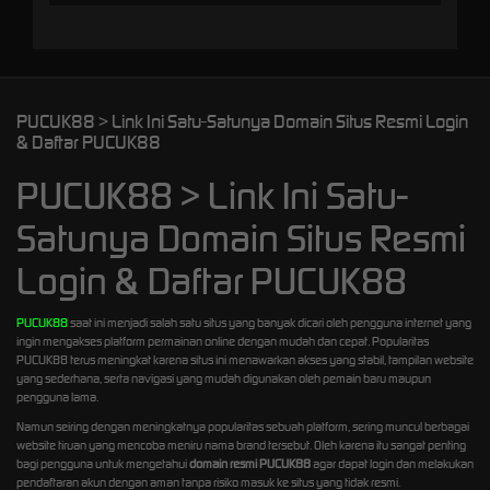
PUCUK88 > Link Ini Satu-Satunya Domain Situs Resmi Login
& Daftar PUCUK88
PUCUK88 > Link Ini Satu-
Satunya Domain Situs Resmi
Login & Daftar PUCUK88
PUCUK88
saat ini menjadi salah satu situs yang banyak dicari oleh pengguna internet yang
ingin mengakses platform permainan online dengan mudah dan cepat. Popularitas
PUCUK88 terus meningkat karena situs ini menawarkan akses yang stabil, tampilan website
yang sederhana, serta navigasi yang mudah digunakan oleh pemain baru maupun
pengguna lama.
Namun seiring dengan meningkatnya popularitas sebuah platform, sering muncul berbagai
website tiruan yang mencoba meniru nama brand tersebut. Oleh karena itu sangat penting
bagi pengguna untuk mengetahui
domain resmi PUCUK88
agar dapat login dan melakukan
pendaftaran akun dengan aman tanpa risiko masuk ke situs yang tidak resmi.