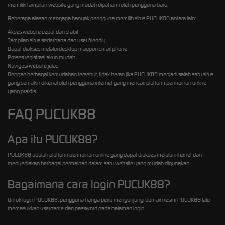
memiliki tampilan website yang mudah dipahami oleh pengguna baru.
Beberapa alasan mengapa banyak pengguna memilih situs PUCUK88 antara lain:
Akses website cepat dan stabil
Tampilan situs sederhana dan user friendly
Dapat diakses melalui desktop maupun smartphone
Proses registrasi akun mudah
Navigasi website jelas
Dengan berbagai kemudahan tersebut, tidak heran jika PUCUK88 menjadi salah satu situs
yang semakin dikenal oleh pengguna internet yang mencari platform permainan online
yang praktis.
FAQ PUCUK88
Apa itu PUCUK88?
PUCUK88 adalah platform permainan online yang dapat diakses melalui internet dan
menyediakan berbagai permainan dalam satu website yang mudah digunakan.
Bagaimana cara login PUCUK88?
Untuk login PUCUK88, pengguna hanya perlu mengunjungi domain resmi PUCUK88 lalu
memasukkan username dan password pada halaman login.