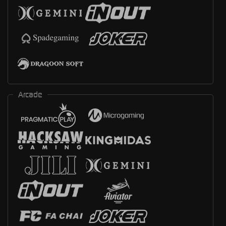
Arcade