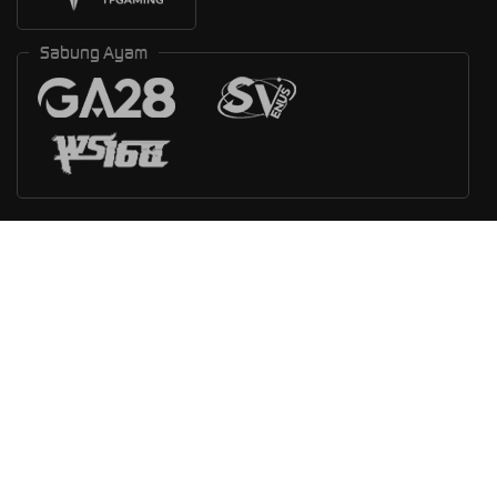
Sabung Ayam