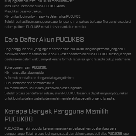
Kunjungi domain resmi PUCUK88 melalui browser.
Masukkan username akun PUCUK88 Anda.
Masukkan password akun.
Klik tombol login untuk masuk ke dalam situs PUCUK88.
Setelah berhasil login, pengguna dapat langsung mengakses berbagai fitur yang tersedia di
dalam platform PUCUK88 melalui dashboard akun mereka.
Cara Daftar Akun PUCUK88
Bagi pengguna baru yang ingin mencoba situs PUCUK88, langkah pertama yang perlu
dilakukan adalah membuat akun baru. Proses pendaftaran akun PUCUK88 biasanya dapat
diselesaikan dalam waktu singkat karena formulir registrasi yang tersedia cukup sederhana.
Buka domain resmi PUCUK88.
Klik menu daftar atau register.
Isi formulir pendaftaran dengan data yang diminta.
Buat username dan password akun.
Klik tombol daftar untuk menyelesaikan proses registrasi.
Setelah proses pendaftaran selesai, akun PUCUK88 biasanya dapat langsung digunakan
untuk login ke dalam website dan mulai menjelajahi berbagai fitur yang tersedia.
Kenapa Banyak Pengguna Memilih
PUCUK88
PUCUK88 semakin populer karena menawarkan berbagai kemudahan bagi para
penggunanya. Selain proses login yang cepat dan sistem yang stabil, situs PUCUK88 juga