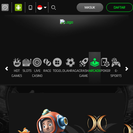
MASUK
DAFTAR
HOT
SLOTS
LIVE
RACE
TOGEL
OLAHRAGA
CRASH
ARCADE
POKER
E-
SABUN
GAMES
CASINO
GAME
SPORTS
AYAM