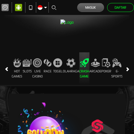
MASUK
DAFTAR
HOT
SLOTS
LIVE
RACE
TOGEL
OLAHRAGA
CRASH
ARCADE
POKER
E-
SABUN
GAMES
CASINO
GAME
SPORTS
AYAM