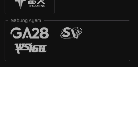
Sabung Ayam