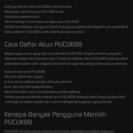
Kunjungi domain resmi PUCUK88 melalui browser.
Masukkan username akun PUCUK88 Anda.
Masukkan password akun.
Klik tombol login untuk masuk ke dalam situs PUCUK88.
Setelah berhasil login, pengguna dapat langsung mengakses berbagai fitur yang tersedia di
dalam platform PUCUK88 melalui dashboard akun mereka.
Cara Daftar Akun PUCUK88
Bagi pengguna baru yang ingin mencoba situs PUCUK88, langkah pertama yang perlu
dilakukan adalah membuat akun baru. Proses pendaftaran akun PUCUK88 biasanya dapat
diselesaikan dalam waktu singkat karena formulir registrasi yang tersedia cukup sederhana.
Buka domain resmi PUCUK88.
Klik menu daftar atau register.
Isi formulir pendaftaran dengan data yang diminta.
Buat username dan password akun.
Klik tombol daftar untuk menyelesaikan proses registrasi.
Setelah proses pendaftaran selesai, akun PUCUK88 biasanya dapat langsung digunakan
untuk login ke dalam website dan mulai menjelajahi berbagai fitur yang tersedia.
Kenapa Banyak Pengguna Memilih
PUCUK88
PUCUK88 semakin populer karena menawarkan berbagai kemudahan bagi para