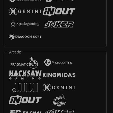
Arcade