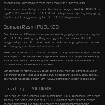
pendaftaran akun dengan aman tanpa risiko masuk ke situs yang tidak resmi.
Melalui halaman ini, Anda dapat menemukan informasi mengenai
link resmi PUCUK88
, cara
login PUCUK88, cara daftar akun PUCUK88, serta berbagai informasi penting lainnya yang
dapat membantu pengguna mengakses situs PUCUK88 dengan aman.
Domain Resmi PUCUK88
Domain resmi pucuk88.com merupakan alamat website yang digunakan untuk mengakses
situs PUCUK88 secara langsung. Dengan menggunakan domain resmi PUCUK88,
pengguna dapat memastikan bahwa mereka masuk ke website yang benar dan bukan ke
situs tiruan yang mencoba meniru tampilan situs asli.
Biasanya situs resmi PUCUK88 memiliki beberapa ciri yang mudah dikenali seperti tampilan
website yang profesional, navigasi yang jelas, serta halaman login dan pendaftaran yang
tersedia pada halaman utama. Pengguna disarankan untuk selalu memeriksa alamat
domain sebelum memasukkan informasi akun.
Menggunakan link resmi PUCUK88 sangat penting untuk menjaga keamanan akun dan
menghindari berbagai risiko yang dapat merugikan pengguna. Karena itu selalu pastikan
bahwa Anda mengakses domain resmi PUCUK88 setiap kali ingin login ke dalam situs.
Cara Login PUCUK88
Bagi pengguna yang sudah memiliki akun, proses login PUCUK88 dapat dilakukan dengan
sangat mudah. Sistem login pada situs PUCUK88 dirancang agar sederhana sehingga
pengguna dapat masuk ke dalam akun mereka hanya dalam beberapa langkah.