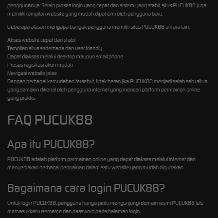
penggunanya. Selain proses login yang cepat dan sistem yang stabil, situs PUCUK88 juga
memiliki tampilan website yang mudah dipahami oleh pengguna baru.
Beberapa alasan mengapa banyak pengguna memilih situs PUCUK88 antara lain:
Akses website cepat dan stabil
Tampilan situs sederhana dan user friendly
Dapat diakses melalui desktop maupun smartphone
Proses registrasi akun mudah
Navigasi website jelas
Dengan berbagai kemudahan tersebut, tidak heran jika PUCUK88 menjadi salah satu situs
yang semakin dikenal oleh pengguna internet yang mencari platform permainan online
yang praktis.
FAQ PUCUK88
Apa itu PUCUK88?
PUCUK88 adalah platform permainan online yang dapat diakses melalui internet dan
menyediakan berbagai permainan dalam satu website yang mudah digunakan.
Bagaimana cara login PUCUK88?
Untuk login PUCUK88, pengguna hanya perlu mengunjungi domain resmi PUCUK88 lalu
memasukkan username dan password pada halaman login.