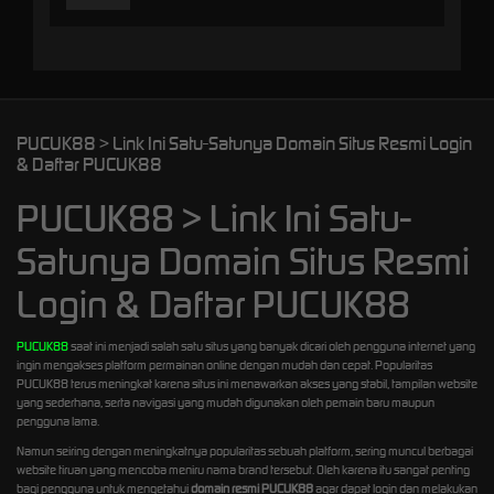
PUCUK88 > Link Ini Satu-Satunya Domain Situs Resmi Login
& Daftar PUCUK88
PUCUK88 > Link Ini Satu-
Satunya Domain Situs Resmi
Login & Daftar PUCUK88
PUCUK88
saat ini menjadi salah satu situs yang banyak dicari oleh pengguna internet yang
ingin mengakses platform permainan online dengan mudah dan cepat. Popularitas
PUCUK88 terus meningkat karena situs ini menawarkan akses yang stabil, tampilan website
yang sederhana, serta navigasi yang mudah digunakan oleh pemain baru maupun
pengguna lama.
Namun seiring dengan meningkatnya popularitas sebuah platform, sering muncul berbagai
website tiruan yang mencoba meniru nama brand tersebut. Oleh karena itu sangat penting
bagi pengguna untuk mengetahui
domain resmi PUCUK88
agar dapat login dan melakukan