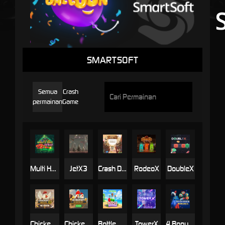
SMARTSOFT
Semua
Crash
permainan
Game
Multi Hot Wheel
JetX3
Crash Duel X
RodeoX
DoubleX
ChickenWays
Chicken Highway
Bottle Mania
TowerX
4 Bonuses Bonanza