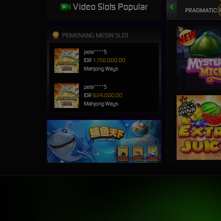
Video Slots Popular
PEMENANG MESIN SLOT
pela****5
IDR
1,156,000.00
Mahjong Ways
pela****5
IDR
624,000.00
Mahjong Ways