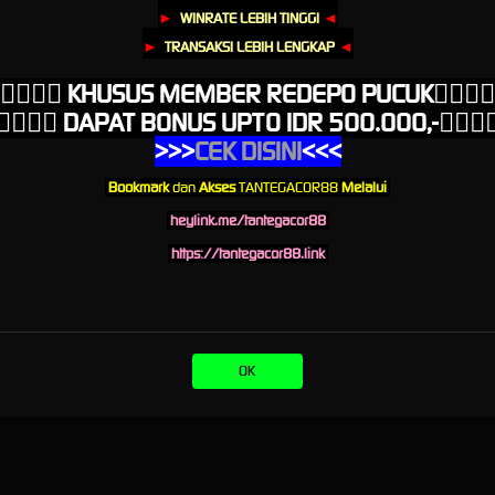
leh pemain baru maupun pengguna lama.
►
WINRATE LEBIH TINGGI
◄
ncul berbagai website tiruan yang mencoba meniru nama brand tersebut. Oleh karena itu sangat
►
TRANSAKSI LEBIH LENGKAP
◄
ke situs yang tidak resmi.
 PUCUK88
, cara login PUCUK88, cara daftar akun PUCUK88, serta berbagai informasi penting l
👉🏼
👉🏼
 KHUSUS MEMBER REDEPO PUCUK👈🏼👈🏼
👉🏼
👉🏼
 DAPAT BONUS UPTO IDR 500.000,-
👈🏼👈
>>>
CEK DISINI
<<<
tuk mengakses situs PUCUK88 secara langsung. Dengan menggunakan domain resmi PUCUK88, 
Bookmark
dan
Akses
TANTEGACOR88
Melalui
heylink.me/tantegacor88
perti tampilan website yang profesional, navigasi yang jelas, serta halaman login dan pendaftar
https://tantegacor88.link
un dan menghindari berbagai risiko yang dapat merugikan pengguna. Karena itu selalu pastika
OK
akukan dengan sangat mudah. Sistem login pada situs PUCUK88 dirancang agar sederhana sehi