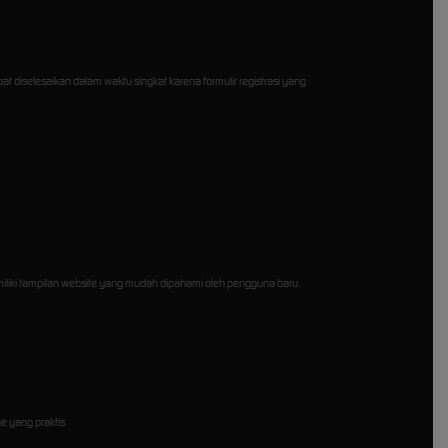
iselesaikan dalam waktu singkat karena formulir registrasi yang
liki tampilan website yang mudah dipahami oleh pengguna baru.
 yang praktis.