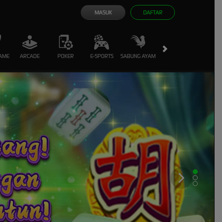
MASUK
DAFTAR
GAME
ARCADE
POKER
E-SPORTS
SABUNG AYAM
PROMOSI