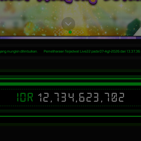
n ditimbulkan.
Pemeliharaan Terjadwal: Live22 pada 07-Agt-2026 dari 13.37.36 sampai 22.0
IDR
12,734,623,702