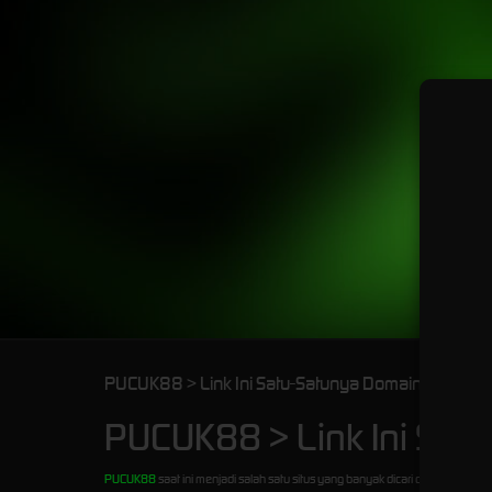
PUCUK88 > Link Ini Satu-Satunya Domain Situs Re
PUCUK88 > Link Ini Sat
PUCUK88
saat ini menjadi salah satu situs yang banyak dicari oleh penggu