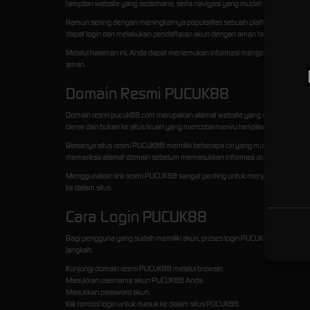
tampilan website yang sederhana, serta navigasi yang mudah digunakan o
Namun seiring dengan meningkatnya popularitas sebuah platform, sering mu
dapat login dan melakukan pendaftaran akun dengan aman tanpa risiko masuk 
Melalui halaman ini, Anda dapat menemukan informasi mengenai
link resmi
aman.
Domain Resmi PUCUK88
Domain resmi pucuk88.com merupakan alamat website yang digunakan un
benar dan bukan ke situs tiruan yang mencoba meniru tampilan situs asli.
Biasanya situs resmi PUCUK88 memiliki beberapa ciri yang mudah dikenali se
memeriksa alamat domain sebelum memasukkan informasi akun.
Menggunakan link resmi PUCUK88 sangat penting untuk menjaga keamanan ak
ke dalam situs.
Cara Login PUCUK88
Bagi pengguna yang sudah memiliki akun, proses login PUCUK88 dapat dil
langkah.
Kunjungi domain resmi PUCUK88 melalui browser.
Masukkan username akun PUCUK88 Anda.
Masukkan password akun.
Klik tombol login untuk masuk ke dalam situs PUCUK88.