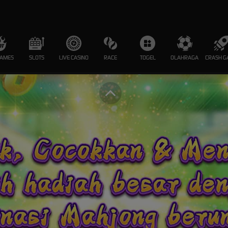
GAMES
SLOTS
LIVE CASINO
RACE
TOGEL
OLAHRAGA
CRASH 