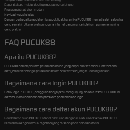
Dapat diakses melalui desktop maupun smartphone
Proses registrasi akun mudah
Navigasi website jelas
Dengan berbagai kemudahan tersebut, tidak heran jika PUCUK88 menjadi salah satu situs
yang semakin dikenal oleh pengguna internet yang mencari platform permainan online
yang praktis.
FAQ PUCUK88
Apa itu PUCUK88?
PUCUK88 adalah platform permainan online yang dapat diakses melalui internet dan
menyediakan berbagai permainan dalam satu website yang mudah digunakan.
Bagaimana cara login PUCUK88?
Untuk login PUCUK88, pengguna hanya perlu mengunjungi domain resmi PUCUK88 lalu
memasukkan username dan password pada halaman login.
Bagaimana cara daftar akun PUCUK88?
Pendaftaran akun PUCUK88 dapat dilakukan dengan membuka link resmi PUCUK88
kemudian mengisi formulir registrasi yang tersedia pada halaman daftar.