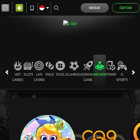
MASUK
DAFTAR
HOT
SLOTS
LIVE
RACE
TOGEL
OLAHRAGA
CRASH
ARCADE
POKER
E-
SABUN
GAMES
CASINO
GAME
SPORTS
AYAM