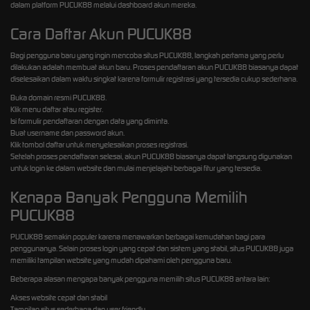
dalam platform PUCUK88 melalui dashboard akun mereka.
Cara Daftar Akun PUCUK88
Bagi pengguna baru yang ingin mencoba situs PUCUK88, langkah pertama yang perlu
dilakukan adalah membuat akun baru. Proses pendaftaran akun PUCUK88 biasanya dapat
diselesaikan dalam waktu singkat karena formulir registrasi yang tersedia cukup sederhana.
Buka domain resmi PUCUK88.
Klik menu daftar atau register.
Isi formulir pendaftaran dengan data yang diminta.
Buat username dan password akun.
Klik tombol daftar untuk menyelesaikan proses registrasi.
Setelah proses pendaftaran selesai, akun PUCUK88 biasanya dapat langsung digunakan
untuk login ke dalam website dan mulai menjelajahi berbagai fitur yang tersedia.
Kenapa Banyak Pengguna Memilih
PUCUK88
PUCUK88 semakin populer karena menawarkan berbagai kemudahan bagi para
penggunanya. Selain proses login yang cepat dan sistem yang stabil, situs PUCUK88 juga
memiliki tampilan website yang mudah dipahami oleh pengguna baru.
Beberapa alasan mengapa banyak pengguna memilih situs PUCUK88 antara lain:
Akses website cepat dan stabil
Tampilan situs sederhana dan user friendly