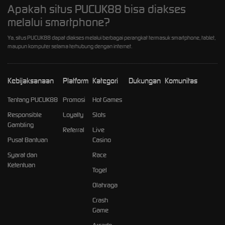
Apakah situs PUCUK88 bisa diakses
melalui smartphone?
Ya, situs PUCUK88 dapat diakses melalui berbagai perangkat termasuk smartphone, tablet,
maupun komputer selama terhubung dengan internet.
Kebijaksanaan
Platform
Kategori
Dukungan
Komunitas
Tentang PUCUK88
Promosi
Hot Games
Responsible
Loyalty
Slots
Gambling
Referral
Live
Pusat Bantuan
Casino
Syarat dan
Race
Ketentuan
Togel
Olahraga
Crash
Game