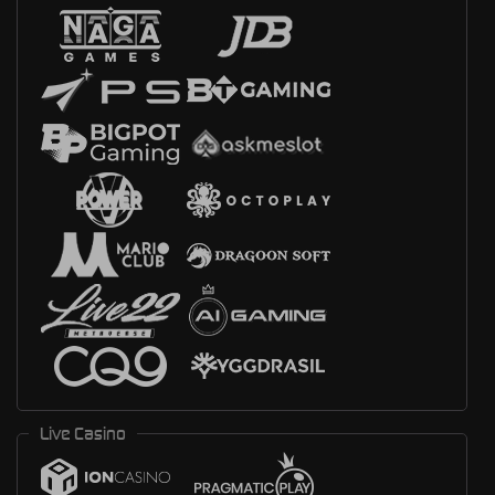
Live Casino