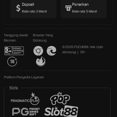
Deposit
Penarikan
Rata-rata 3 Menit
Rata-rata 5 Menit
Tanggung Jawab
Browser Yang
Bermain
Didukung
©2026 PUCUK88. Hak cipta
dilindungi | 18+
Platform Penyedia Layanan
Slots