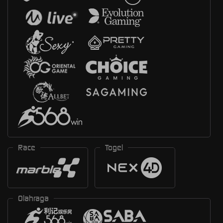
Race
Togel
Olahraga