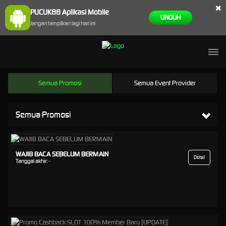
×
PUCUK88 Aplikasi Mobile
UNDUH
Jangan tampilkan lagi hari ini
Semua Promosi
Semua Event Provider
Semua Promosi
WAJIB BACA SEBELUM BERMAIN
Detail
Tanggal akhir:
-