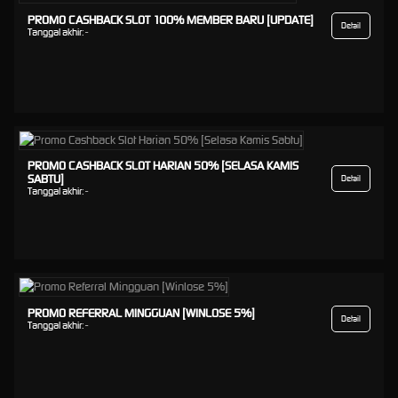
PROMO CASHBACK SLOT 100% MEMBER BARU [UPDATE]
Detail
Tanggal akhir:
-
PROMO CASHBACK SLOT HARIAN 50% [SELASA KAMIS
SABTU]
Detail
Tanggal akhir:
-
PROMO REFERRAL MINGGUAN [WINLOSE 5%]
Detail
Tanggal akhir:
-