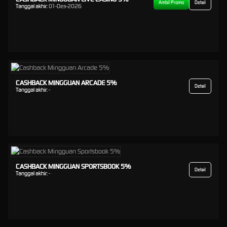
Ambil Promo
Detail
Tanggal akhir:
01-Des-2026
CASHBACK MINGGUAN ARCADE 5%
Detail
Tanggal akhir:
-
CASHBACK MINGGUAN SPORTSBOOK 5%
Detail
Tanggal akhir:
-