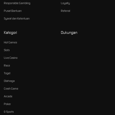
Responsible Gambling
Loyalty
Pusat Bantuan
Referral
Syarat dan Ketentuan
Kategori
Dukungan
Hot Games
Slots
Live Casino
Race
Togel
Olahraga
Crash Game
Arcade
Poker
E-Sports