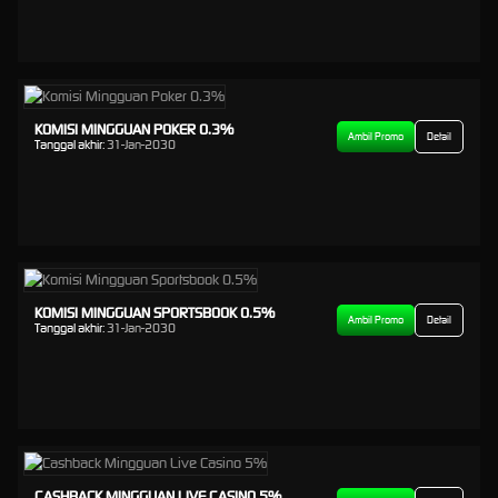
KOMISI MINGGUAN POKER 0.3%
Ambil Promo
Detail
Tanggal akhir:
31-Jan-2030
KOMISI MINGGUAN SPORTSBOOK 0.5%
Ambil Promo
Detail
Tanggal akhir:
31-Jan-2030
CASHBACK MINGGUAN LIVE CASINO 5%